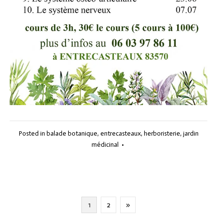
Posted in
balade botanique
,
entrecasteaux
,
herboristerie
,
jardin
médicinal
•
Pagination
1
2
»