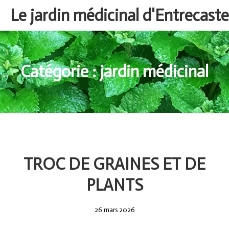
Aller
Le jardin médicinal d'Entrecast
au
contenu
Catégorie :
jardin médicinal
TROC DE GRAINES ET DE
PLANTS
26
26 mars 2026
mars