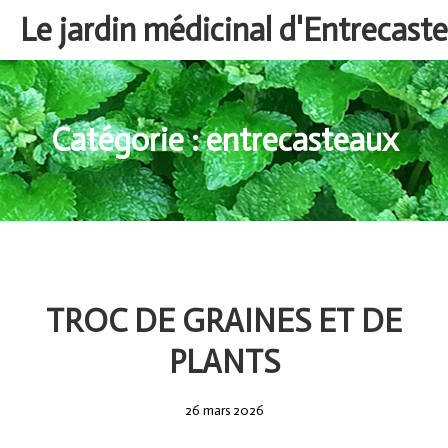
Aller
Le jardin médicinal d'Entrecast
au
contenu
Catégorie :
entrecasteaux
TROC DE GRAINES ET DE
PLANTS
26
26 mars 2026
mars