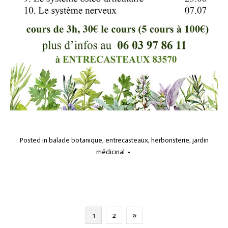
Posted in
balade botanique
,
entrecasteaux
,
herboristerie
,
jardin
médicinal
•
Pagination
1
2
»