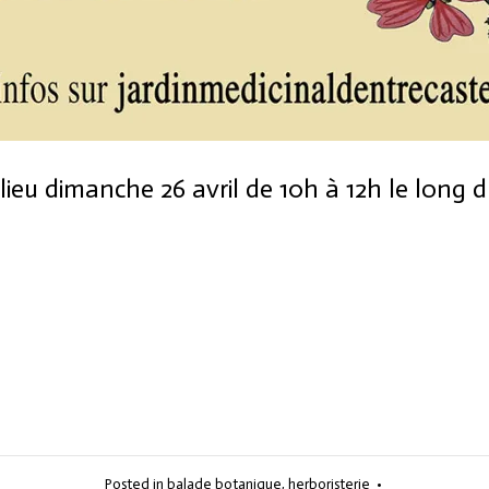
ieu dimanche 26 avril de 10h à 12h le long 
Posted in
balade botanique
,
herboristerie
•