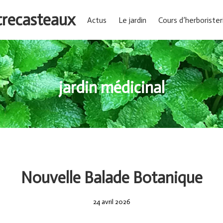
ntrecasteaux
Actus
Le jardin
Cours d’herborister
jardin médicinal
Nouvelle Balade Botanique
24
24 avril 2026
avril