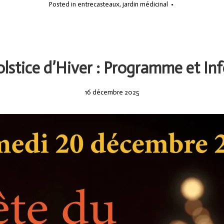
Posted in
entrecasteaux
,
jardin médicinal
•
olstice d’Hiver : Programme et In
16
16 décembre 2025
décembre
2025